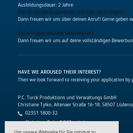
Ausbildungsdauer: 2 Jahre
Bist du neugierig geworden und hast noch Fragen?
Dann freuen wir uns über deinen Anruf! Gerne geben w
Deine Fragen sind alle beantwortet?
Dann freuen wir uns auf deine vollständigen Bewerbun
HAVE WE AROUSED THEIR INTEREST?
Then we look forward to receiving your application by p
P.C. Turck Produktions und Verwaltungs GmbH
Christiane Tylko, Altenaer Straße 16-18, 58507 Lüdens
02351 1800-32
Christiane.Tylko@PCTurck.de
Um unsere Webseite für Sie optimal zu