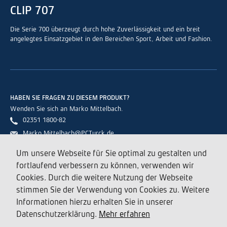
CLIP 707
Die Serie 700 überzeugt durch hohe Zuverlässigkeit und ein breit
angelegtes Einsatzgebiet in den Bereichen Sport, Arbeit und Fashion.
HABEN SIE FRAGEN ZU DIESEM PRODUKT?
Wenden Sie sich an Marko Mittelbach.
02351 1800-82
Marko.Mittelbach@PCTurck.de
Um unsere Webseite für Sie optimal zu gestalten und
fortlaufend verbessern zu können, verwenden wir
KONTAKT
Cookies. Durch die weitere Nutzung der Webseite
P.C. Turck Produktions- und Verwaltungs- GmbH
stimmen Sie der Verwendung von Cookies zu. Weitere
Altenaer Straße 16-18
,
58507
Lüdenscheid
Informationen hierzu erhalten Sie in unserer
02351 1800-0
02351 1800-80
Datenschutzerklärung.
Mehr erfahren
info@PCTurck.de