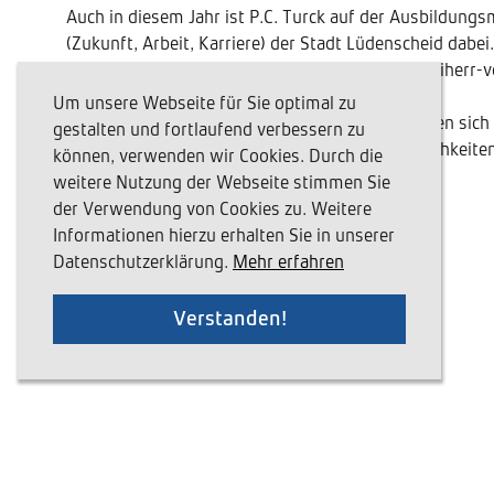
Auch in diesem Jahr ist P.C. Turck auf der Ausbildung
(Zukunft, Arbeit, Karriere) der Stadt Lüdenscheid dabei
am 19.09.2019 von 8-18 Uhr im Kulturhaus (Freiherr-vo
Lüdenscheid) statt.
Um unsere Webseite für Sie optimal zu
Interessierte Jugendliche und deren Eltern können sic
gestalten und fortlaufend verbessern zu
die vielfältigen Ausbildungs- und Karrieremöglichkeiten
können, verwenden wir Cookies. Durch die
informieren.
weitere Nutzung der Webseite stimmen Sie
der Verwendung von Cookies zu. Weitere
Informationen hierzu erhalten Sie in unserer
Datenschutzerklärung.
Mehr erfahren
ZURÜCK ZUR ÜBERSICHT
Verstanden!