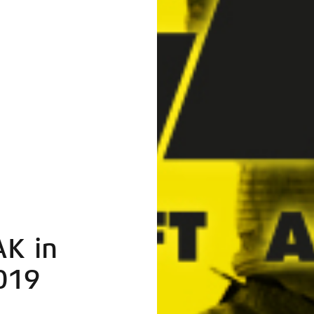
AK in
019